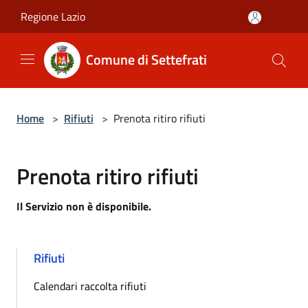
Salta al contenuto principale
Regione Lazio
Comune di Settefrati
Home
>
Rifiuti
>
Prenota ritiro rifiuti
Prenota ritiro rifiuti
Il Servizio non è disponibile.
Rifiuti
Calendari raccolta rifiuti