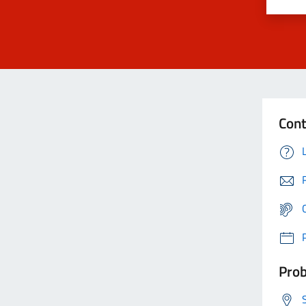
Cont
Prob