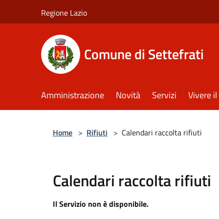
Salta al contenuto principale
Regione Lazio
Comune di Settefrati
Amministrazione
Novità
Servizi
Vivere 
Home
>
Rifiuti
>
Calendari raccolta rifiuti
Calendari raccolta rifiuti
Il Servizio non è disponibile.