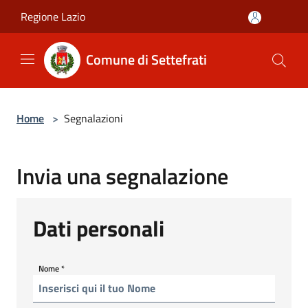
Salta al contenuto principale
Regione Lazio
Comune di Settefrati
Home
>
Segnalazioni
Invia una segnalazione
Dati personali
Nome
*