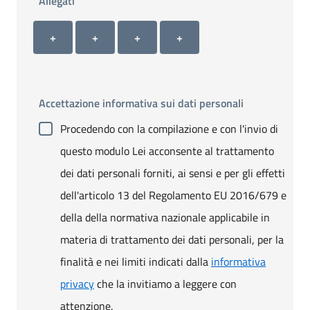
Allegati
Allegato 1
Allegato 2
Allegato 3
Allegato 4
+ Carica allegato 1
+ Carica allegato 2
+ Carica allegato 3
+ Carica allegato 4
+
+
+
+
Accettazione informativa sui dati personali
Procedendo con la compilazione e con l'invio di
questo modulo Lei acconsente al trattamento
dei dati personali forniti, ai sensi e per gli effetti
dell'articolo 13 del Regolamento EU 2016/679 e
della della normativa nazionale applicabile in
materia di trattamento dei dati personali, per la
finalità e nei limiti indicati dalla
informativa
privacy
che la invitiamo a leggere con
attenzione.