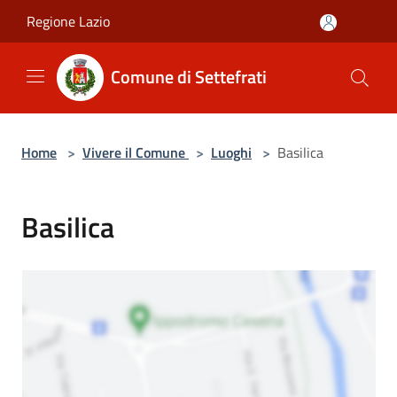
Salta al contenuto principale
Regione Lazio
Comune di Settefrati
Home
>
Vivere il Comune
>
Luoghi
>
Basilica
Basilica