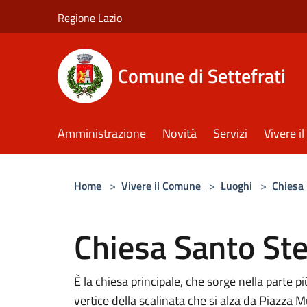
Salta al contenuto principale
Regione Lazio
Comune di Settefrati
Amministrazione
Novità
Servizi
Vivere 
Home
>
Vivere il Comune
>
Luoghi
>
Chiesa
Chiesa Santo St
È la chiesa principale, che sorge nella parte p
vertice della scalinata che si alza da Piazza M