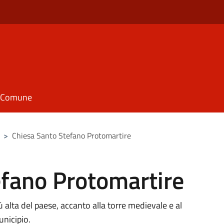
il Comune
>
Chiesa Santo Stefano Protomartire
efano Protomartire
iù alta del paese, accanto alla torre medievale e al
unicipio.