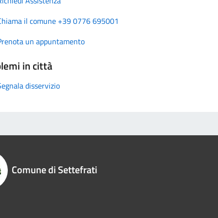
Richiedi Assistenza
Chiama il comune +39 0776 695001
Prenota un appuntamento
lemi in città
Segnala disservizio
Comune di Settefrati