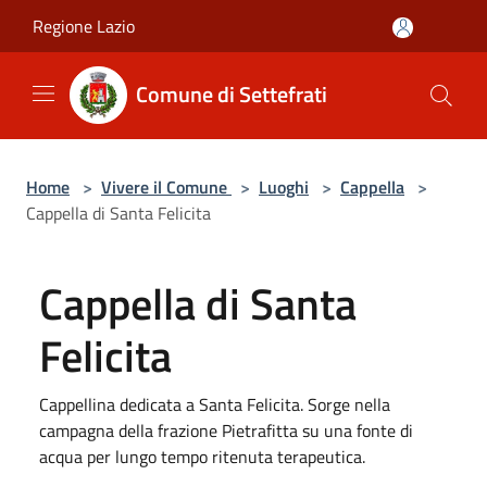
Salta al contenuto principale
Regione Lazio
Comune di Settefrati
Home
>
Vivere il Comune
>
Luoghi
>
Cappella
>
Cappella di Santa Felicita
Cappella di Santa
Felicita
Cappellina dedicata a Santa Felicita. Sorge nella
campagna della frazione Pietrafitta su una fonte di
acqua per lungo tempo ritenuta terapeutica.