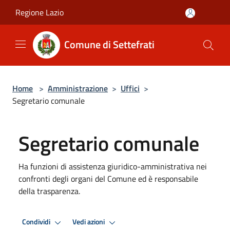
Salta al contenuto principale
Regione Lazio
Comune di Settefrati
Home
>
Amministrazione
>
Uffici
>
Segretario comunale
Segretario comunale
Ha funzioni di assistenza giuridico-amministrativa nei
confronti degli organi del Comune ed è responsabile
della trasparenza.
Condividi
Vedi azioni