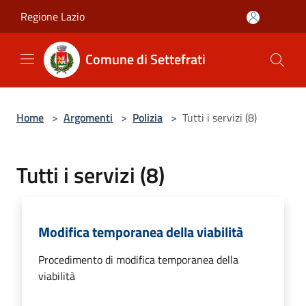
Salta al contenuto principale
Regione Lazio
Comune di Settefrati
Home
>
Argomenti
>
Polizia
>
Tutti i servizi (8)
Tutti i servizi (8)
Modifica temporanea della viabilità
Procedimento di modifica temporanea della
viabilità