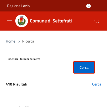
Salta al contenuto principale
Regione Lazio
Comune di Settefrati
Home
>
Ricerca
Inserisci i termini di ricerca
Cerca
410 Risultati
Cerca
[results] Risultati