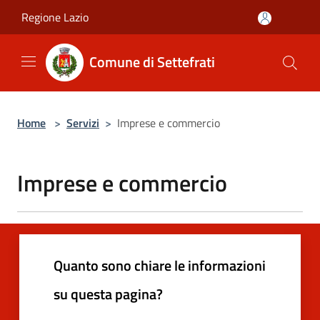
Salta al contenuto principale
Regione Lazio
Comune di Settefrati
Home
>
Servizi
>
Imprese e commercio
Imprese e commercio
Quanto sono chiare le informazioni
su questa pagina?