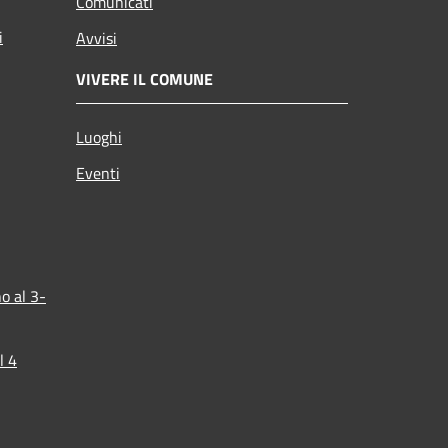
Comunicati
i
Avvisi
VIVERE IL COMUNE
Luoghi
Eventi
o al 3-
l 4