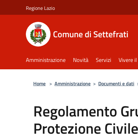
Salta al contenuto principale
Regione Lazio
Comune di Settefrati
Amministrazione
Novità
Servizi
Vivere 
Home
>
Amministrazione
>
Documenti e dati
Regolamento Gr
Protezione Civil